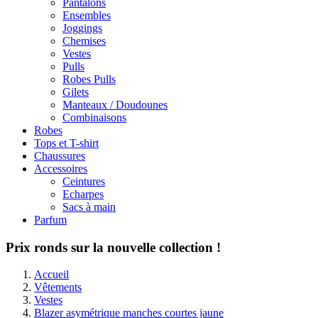
Pantalons
Ensembles
Joggings
Chemises
Vestes
Pulls
Robes Pulls
Gilets
Manteaux / Doudounes
Combinaisons
Robes
Tops et T-shirt
Chaussures
Accessoires
Ceintures
Echarpes
Sacs à main
Parfum
Prix ronds sur la nouvelle collection !
Accueil
Vêtements
Vestes
Blazer asymétrique manches courtes jaune