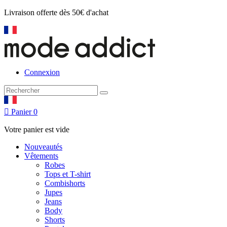
Livraison offerte
dès 50€ d'achat
Connexion

Panier
0
Votre panier est vide
Nouveautés
Vêtements
Robes
Tops et T-shirt
Combishorts
Jupes
Jeans
Body
Shorts