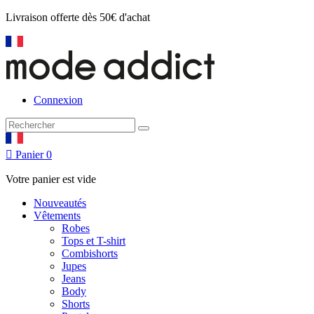
Livraison offerte
dès 50€ d'achat
Connexion

Panier
0
Votre panier est vide
Nouveautés
Vêtements
Robes
Tops et T-shirt
Combishorts
Jupes
Jeans
Body
Shorts