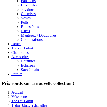
Pantalons
Ensembles
Joggings
Chemises
Vestes
Pulls
Robes Pulls
Gilets
Manteaux / Doudounes
Combinaisons
Robes
Tops et T-shirt
Chaussures
Accessoires
Ceintures
Echarpes
Sacs à main
Parfum
Prix ronds sur la nouvelle collection !
Accueil
Vêtements
Tops et T-shirt
T-shirt blanc à dentelles