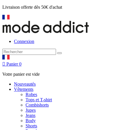
Livraison offerte
dès 50€ d'achat
Connexion

Panier
0
Votre panier est vide
Nouveautés
Vêtements
Robes
Tops et T-shirt
Combishorts
Jupes
Jeans
Body
Shorts