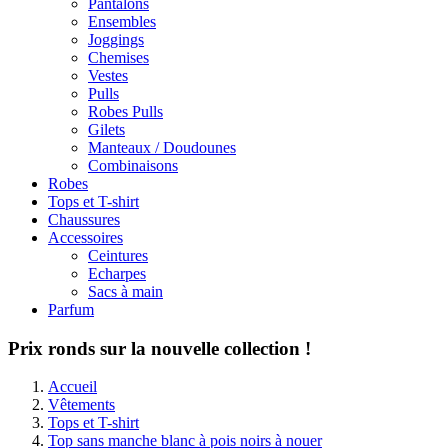
Pantalons
Ensembles
Joggings
Chemises
Vestes
Pulls
Robes Pulls
Gilets
Manteaux / Doudounes
Combinaisons
Robes
Tops et T-shirt
Chaussures
Accessoires
Ceintures
Echarpes
Sacs à main
Parfum
Prix ronds sur la nouvelle collection !
Accueil
Vêtements
Tops et T-shirt
Top sans manche blanc à pois noirs à nouer