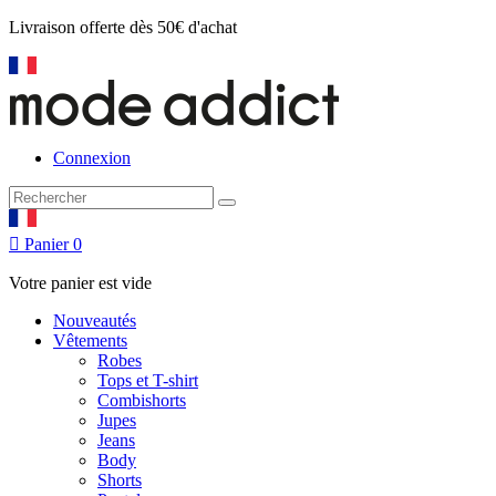
Livraison offerte
dès 50€ d'achat
Connexion

Panier
0
Votre panier est vide
Nouveautés
Vêtements
Robes
Tops et T-shirt
Combishorts
Jupes
Jeans
Body
Shorts