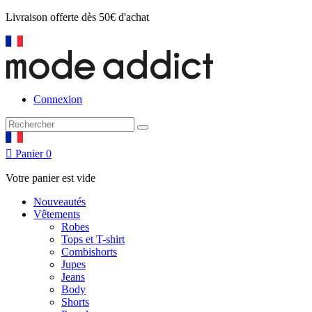
Livraison offerte
dès 50€ d'achat
Connexion

Panier
0
Votre panier est vide
Nouveautés
Vêtements
Robes
Tops et T-shirt
Combishorts
Jupes
Jeans
Body
Shorts