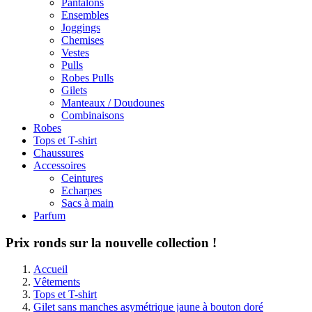
Pantalons
Ensembles
Joggings
Chemises
Vestes
Pulls
Robes Pulls
Gilets
Manteaux / Doudounes
Combinaisons
Robes
Tops et T-shirt
Chaussures
Accessoires
Ceintures
Echarpes
Sacs à main
Parfum
Prix ronds sur la nouvelle collection !
Accueil
Vêtements
Tops et T-shirt
Gilet sans manches asymétrique jaune à bouton doré