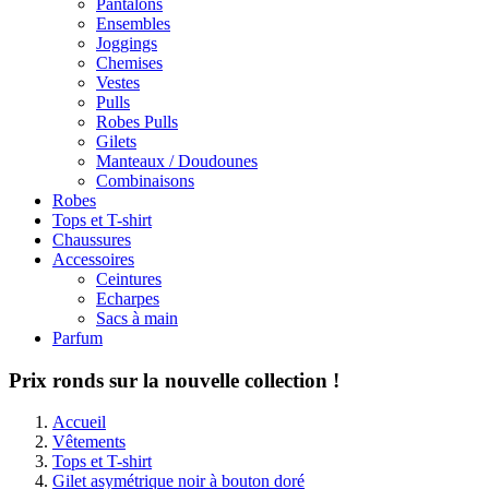
Pantalons
Ensembles
Joggings
Chemises
Vestes
Pulls
Robes Pulls
Gilets
Manteaux / Doudounes
Combinaisons
Robes
Tops et T-shirt
Chaussures
Accessoires
Ceintures
Echarpes
Sacs à main
Parfum
Prix ronds sur la nouvelle collection !
Accueil
Vêtements
Tops et T-shirt
Gilet asymétrique noir à bouton doré