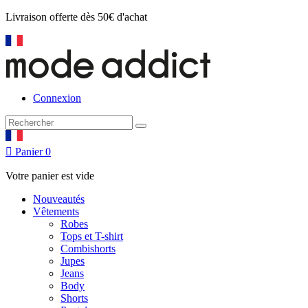
Livraison offerte
dès 50€ d'achat
Connexion

Panier
0
Votre panier est vide
Nouveautés
Vêtements
Robes
Tops et T-shirt
Combishorts
Jupes
Jeans
Body
Shorts