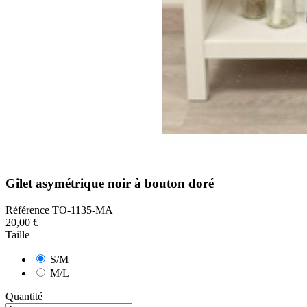
Gilet asymétrique noir à bouton doré
Référence
TO-1135-MA
20,00 €
Taille
S/M
M/L
Quantité