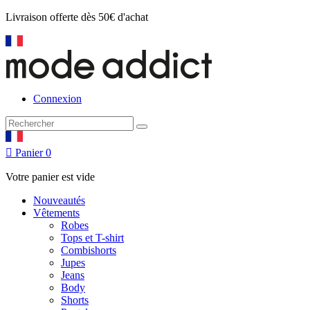
Livraison offerte
dès 50€ d'achat
Connexion

Panier
0
Votre panier est vide
Nouveautés
Vêtements
Robes
Tops et T-shirt
Combishorts
Jupes
Jeans
Body
Shorts