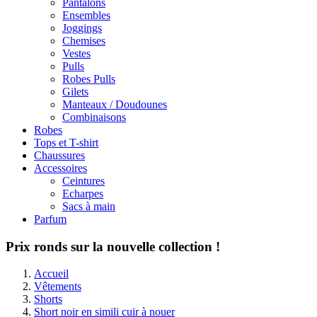
Pantalons
Ensembles
Joggings
Chemises
Vestes
Pulls
Robes Pulls
Gilets
Manteaux / Doudounes
Combinaisons
Robes
Tops et T-shirt
Chaussures
Accessoires
Ceintures
Echarpes
Sacs à main
Parfum
Prix ronds sur la nouvelle collection !
Accueil
Vêtements
Shorts
Short noir en simili cuir à nouer