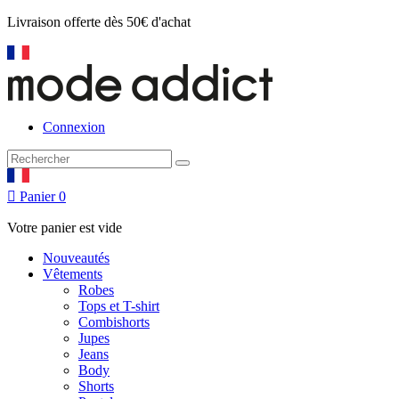
Livraison offerte
dès 50€ d'achat
Connexion

Panier
0
Votre panier est vide
Nouveautés
Vêtements
Robes
Tops et T-shirt
Combishorts
Jupes
Jeans
Body
Shorts