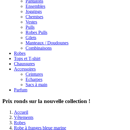
Pantalons
Ensembles
Joggings
Chemises
Vestes
Pulls
Robes Pulls
Gilets
Manteaux / Doudounes
Combinaisons
Robes
Tops et T-shirt
Chaussures
Accessoires
Ceintures
Echarpes
Sacs à main
Parfum
Prix ronds sur la nouvelle collection !
Accueil
Vêtements
Robes
Robe à franges bleue marine