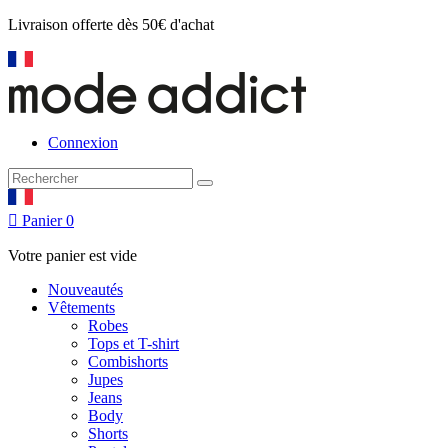
Livraison offerte
dès 50€ d'achat
Connexion

Panier
0
Votre panier est vide
Nouveautés
Vêtements
Robes
Tops et T-shirt
Combishorts
Jupes
Jeans
Body
Shorts