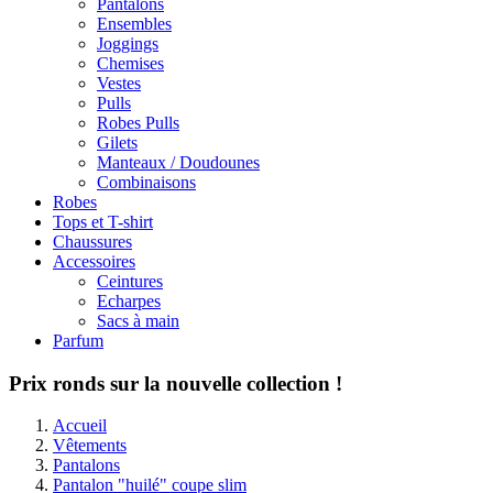
Pantalons
Ensembles
Joggings
Chemises
Vestes
Pulls
Robes Pulls
Gilets
Manteaux / Doudounes
Combinaisons
Robes
Tops et T-shirt
Chaussures
Accessoires
Ceintures
Echarpes
Sacs à main
Parfum
Prix ronds sur la nouvelle collection !
Accueil
Vêtements
Pantalons
Pantalon "huilé" coupe slim