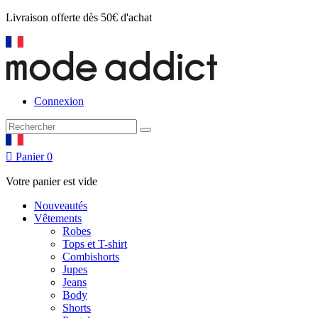
Livraison offerte
dès 50€ d'achat
Connexion

Panier
0
Votre panier est vide
Nouveautés
Vêtements
Robes
Tops et T-shirt
Combishorts
Jupes
Jeans
Body
Shorts