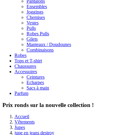
Pantalons
Ensembles
Joggings
Chemises
Vestes
Pulls
Robes Pulls
Gilets
Manteaux / Doudounes
Combinaisons
Robes
Tops et T-shirt
Chaussures
Accessoires
Ceintures
Echarpes
Sacs à main
Parfum
Prix ronds sur la nouvelle collection !
Accueil
Vêtements
Jupes
jupe en jeans destroy