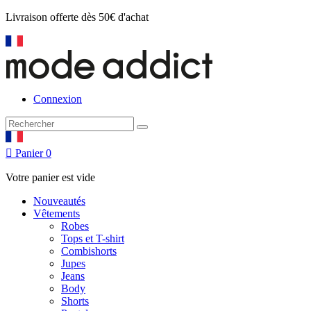
Livraison offerte
dès 50€ d'achat
Connexion

Panier
0
Votre panier est vide
Nouveautés
Vêtements
Robes
Tops et T-shirt
Combishorts
Jupes
Jeans
Body
Shorts