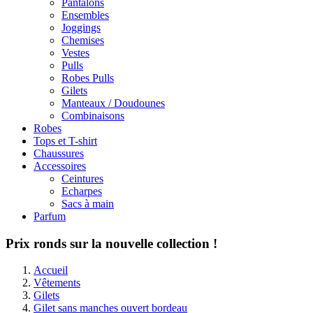
Pantalons
Ensembles
Joggings
Chemises
Vestes
Pulls
Robes Pulls
Gilets
Manteaux / Doudounes
Combinaisons
Robes
Tops et T-shirt
Chaussures
Accessoires
Ceintures
Echarpes
Sacs à main
Parfum
Prix ronds sur la nouvelle collection !
Accueil
Vêtements
Gilets
Gilet sans manches ouvert bordeau